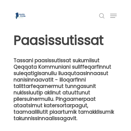
Skip
to
Menu
Close
main
search
Menu
content
Paasissutissat
Tassani
paasissutissat
sukumiisut
Qeqqata
Kommuniani
suliffeqarfinnut
suleqatigisanullu
iluaqutaasinnaasut
nanisinnaavatit
-
illoqarfinni
talittarfeqarnermut
tunngasunit
nukissiuutip
akiinut
atuuttunut
pilersuinermullu.
Pingaarnerpaat
ataatsimut
katersortarpagut,
taamaalillutit
piaartumik
tamakkiisumik
takunnissinnaalissagavit.