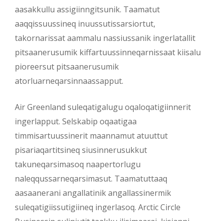
aasakkullu assigiinngitsunik. Taamatut
aaqqissuussineq inuussutissarsiortut,
takornarissat aammalu nassiussanik ingerlatallit
pitsaanerusumik kiffartuussinneqarnissaat kiisalu
pioreersut pitsaanerusumik
atorluarneqarsinnaassapput.
Air Greenland suleqatigalugu oqaloqatigiinnerit
ingerlapput. Selskabip oqaatigaa
timmisartuussinerit maannamut atuuttut
pisariaqartitsineq siusinnerusukkut
takuneqarsimasoq naapertorlugu
naleqqussarneqarsimasut. Taamatuttaaq
aasaanerani angallatinik angallassinermik
suleqatigiissutigiineq ingerlasoq. Arctic Circle