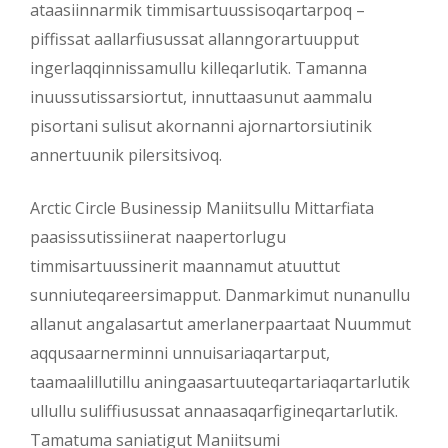
ataasiinnarmik timmisartuussisoqartarpoq –
piffissat aallarfiusussat allanngorartuupput
ingerlaqqinnissamullu killeqarlutik. Tamanna
inuussutissarsiortut, innuttaasunut aammalu
pisortani sulisut akornanni ajornartorsiutinik
annertuunik pilersitsivoq.
Arctic Circle Businessip Maniitsullu Mittarfiata
paasissutissiinerat naapertorlugu
timmisartuussinerit maannamut atuuttut
sunniuteqareersimapput. Danmarkimut nunanullu
allanut angalasartut amerlanerpaartaat Nuummut
aqqusaarnerminni unnuisariaqartarput,
taamaalillutillu aningaasartuuteqartariaqartarlutik
ullullu suliffiusussat annaasaqarfigineqartarlutik.
Tamatuma saniatigut Maniitsumi