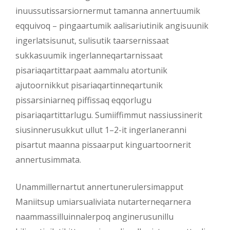
inuussutissarsiornermut tamanna annertuumik
eqquivoq – pingaartumik aalisariutinik angisuunik
ingerlatsisunut, sulisutik taarsernissaat
sukkasuumik ingerlanneqartarnissaat
pisariaqartittarpaat aammalu atortunik
ajutoornikkut pisariaqartinneqartunik
pissarsiniarneq piffissaq eqqorlugu
pisariaqartittarlugu. Sumiiffimmut nassiussinerit
siusinnerusukkut ullut 1–2-it ingerlaneranni
pisartut maanna pissaarput kinguartoornerit
annertusimmata.
Unammillernartut annertunerulersimapput
Maniitsup umiarsualiviata nutarterneqarnera
naammassilluinnalerpoq anginerusunillu