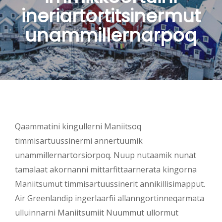
ineriartortitsinermut
unammillernarpoq
Qaammatini kingullerni Maniitsoq
timmisartuussinermi annertuumik
unammillernartorsiorpoq. Nuup nutaamik nunat
tamalaat akornanni mittarfittaarnerata kingorna
Maniitsumut timmisartuussinerit annikillisimapput.
Air Greenlandip ingerlaarfii allanngortinneqarmata
ulluinnarni Maniitsumiit Nuummut ullormut