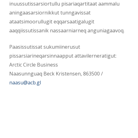
inuussutissarsiortullu pisariaqartitaat aammalu
aningaasarsiornikkut tunngavissat
ataatsimoorullugit eqqarsaatigalugit
aaqqiissutissanik nassaarniarneq anguniagaavoq.
Paasissutissat sukumiinerusut
pissarsiarineqarsinnaapput attavilerneratigut:
Arctic Circle Business
Naasunnguaq Beck Kristensen, 863500 /
naasu@acb.gl