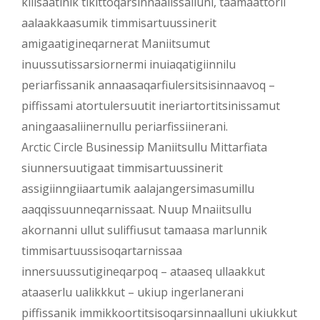
kilisaatinik tikittoqarsinnaalissalluni, taamaattorli
aalaakkaasumik timmisartuussinerit
amigaatigineqarnerat Maniitsumut
inuussutissarsiornermi inuiaqatigiinnilu
periarfissanik annaasaqarfiulersitsisinnaavoq –
piffissami atortulersuutit ineriartortitsinissamut
aningaasaliinernullu periarfissiinerani.
Arctic Circle Businessip Maniitsullu Mittarfiata
siunnersuutigaat timmisartuussinerit
assigiinngiiaartumik aalajangersimasumillu
aaqqissuunneqarnissaat. Nuup Mnaiitsullu
akornanni ullut suliffiusut tamaasa marlunnik
timmisartuussisoqartarnissaa
innersuussutigineqarpoq – ataaseq ullaakkut
ataaserlu ualikkkut – ukiup ingerlanerani
piffissanik immikkoortitsisoqarsinnaalluni ukiukkut